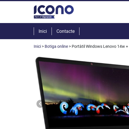
Inici
Contacte
Inici
>
Botiga online
> Portàtil Windows Lenovo 14w + 