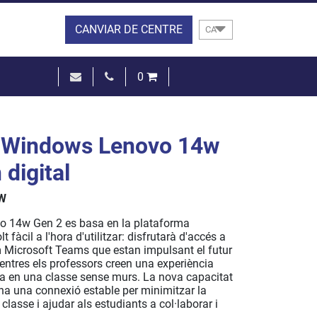
CANVIAR DE CENTRE
CA
0
0,00 €
VEURE EL CISTELL
l Windows Lenovo 14w
digital
W
ovo 14w Gen 2 es basa en la plataforma
fàcil a l'hora d'utilitzar: disfrutarà d'accés a
 Microsoft Teams que estan impulsant el futur
entres els professors creen una experiència
va en una classe sense murs. La nova capacitat
na una connexió estable per minimitzar la
 classe i ajudar als estudiants a col·laborar i