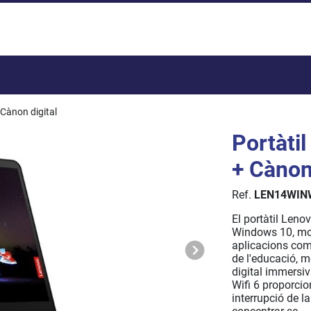
Total:
Cànon digital
Portàti
+ Cànon 
Ref.
LEN14WIN
El portàtil Len
Windows 10, molt 
aplicacions com
de l'educació, m
digital immersi
Wifi 6 proporcio
interrupció de la