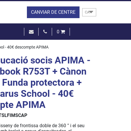
CANVIAR DE CENTRE
CA
0
0,00 €
ool - 40€ descompte APIMA
VEURE EL CISTELL
ucació socis APIMA -
book R753T + Cànon
+ Funda protectora +
arus School - 40€
pte APIMA
TSLFIMSCAP
sseny de frontissa doble de 360 ​​° i el seu