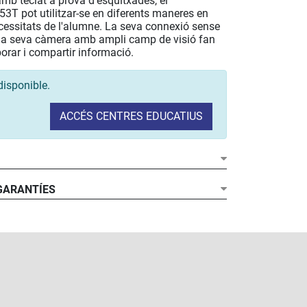
mb teclat a prova d'esquitxades, el
T pot utilitzar-se en diferents maneres en
ecessitats de l'alumne. La seva connexió sense
i la seva càmera amb ampli camp de visió fan
borar i compartir informació.
disponible.
ACCÉS CENTRES EDUCATIUS
 GARANTÍES