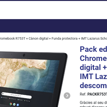
Total:
hromebook R753T + Cànon digital + Funda protectora + IMT Lazarus Sch
Pack ed
Chrome
digital 
IMT Laz
descom
Ref.
PACKR753
Gràcies al seu di