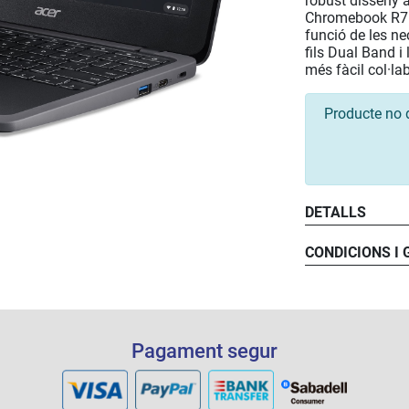
robust disseny a
Chromebook R753
funció de les n
fils Dual Band 
més fàcil col·la
Producte no 
DETALLS
CONDICIONS I
Pagament segur