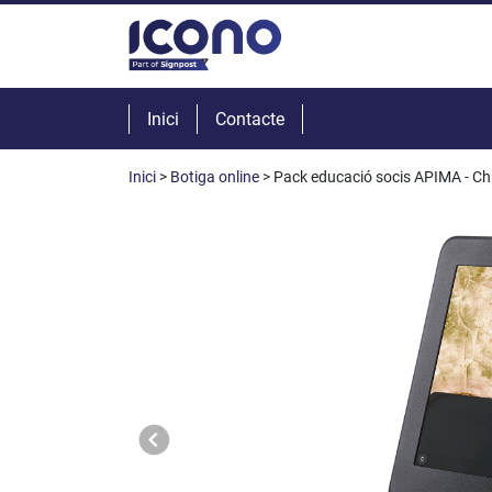
Inici
Contacte
Inici
>
Botiga online
> Pack educació socis APIMA - C