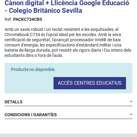
Cànon digital + Llicència Google Educació
- Colegio Británico Sevilla
Ref.
PACKC734CBS
Amb un xasis robust i un teclat resistent a les esquitxades, el
Chromebook C734 és l'opció ideal per les escoles. Amb la seva
certificació de seguretat, l'avançat processador Intel® de baix
consum d'energia, les especificacions d'estàndard militar i una
bateria de llarga durada, pot resistir els rigors diaris i l'ús intens dels
estudiants dins o fora de l'aula.
Producte no disponible.
ACCÉS CENTRES EDUCATIUS
DETALLS
CONDICIONS I GARANTÍES