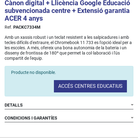
Cànon digital + Llicència Google Educació
subvencionada centre + Extensió garantia
ACER 4 anys
Ref.
PACKC7334M
Amb un xassis robust i un teclat resistent a les salpicadures i amb
tecles difícils d'extraure, el Chromebook 11 733 es l'opció ideal per a
les escoles. A més, ofereix una bona autonomia de la bateria i un
disseny de frontissa de 180º que permet la col·laboració i l'ús
compartit de l'equip.
Producte no disponible.
ACCÉS CENTRES EDUCATIUS
DETALLS
CONDICIONS I GARANTÍES