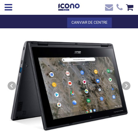
✖
CA
Total:
0,00 €
CANVIAR DE CENTRE
Inici
VEURE EL CISTELL
Inici
>
Botiga online
> Chromebook R721T + cànon digital
Contacte