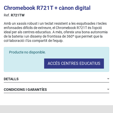
Chromebook R721T + cànon digital
Ref.
R721TW
Amb un xassís robust i un teclat resistent a les esquitxades i tecles
enfonsades difícils de extreure, el Chromebook R721T és l'opció
ideal per als centres educatius. A més, ofereix una bona autonomia
de la bateria i un disseny de frontissa de 360º que permet que la
col·laboració i l'ús compartit de l'equip.
Producte no disponible.
ACCÉS CENTRES EDUCATIUS
DETALLS
CONDICIONS I GARANTÍES