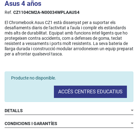
Asus 4 años
Ref.
CZ1104CM2A-N00034WPLAAUS4
El Chromebook Asus CZ1 està dissenyat per a suportar els
desafiaments diaris de l'activitat a l'aula i complir els estàndards
més alts de durabilitat. Equipat amb funcions intel·ligents que ho
protegeixen contra accidents, com a defenses de goma, teclat
resistent a vessaments i ports molt resistents. La seva bateria de
llarga durada i construcció modular arrodoneixen un equip preparat
per a afrontar qualsevol tasca.
Producte no disponible.
ACCÉS CENTRES EDUCATIUS
DETALLS
CONDICIONS I GARANTÍES