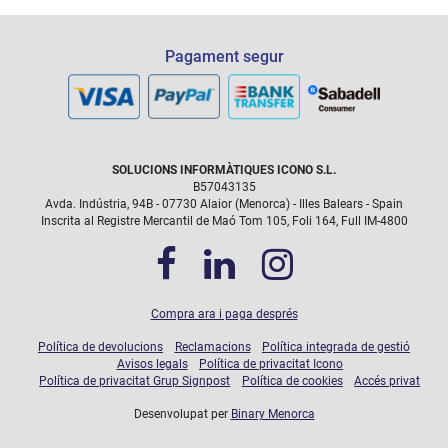
Pagament segur
SOLUCIONS INFORMÀTIQUES ICONO S.L.
B57043135
Les intervencions degudes a danys accidentals (trencament
Avda. Indústria, 94B - 07730 Alaior (Menorca) - Illes Balears - Spain
de pantalla…) que quedin cobertes durant el temps que duri
el pla, sense cap cost extra.
Inscrita al Registre Mercantil de Maó Tom 105, Foli 164, Full IM-4800
Compra ara i paga després
Política de devolucions
Reclamacions
Política integrada de gestió
Avisos legals
Política de privacitat Icono
Política de privacitat Grup Signpost
Política de cookies
Accés privat
Desenvolupat per
Binary Menorca