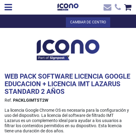
✖
ES
Total:
0,00 €
CAMBIAR DE CENTRO
Inicio
VER LA CESTA
Inicio
>
Tienda online
> WEB PACK SOFTWARE LICENCIA GOOGLE
Contacto
EDUCACION + LICENCIA IMT LAZARUS STANDARD 2 AÑOS
WEB PACK SOFTWARE LICENCIA GOOGLE
EDUCACION + LICENCIA IMT LAZARUS
STANDARD 2 AÑOS
Ref.
PACKLGIMTST2W
La licencia Google Chrome OS es necesaria para la configuración y
uso del dispositivo. La licencia del software de filtrado IMT
Lazarus es un complemento ideal para ayudar a los usuarios a
filtrar los contenidos permitidos en su dispositivo. Esta licencia
tiene una duración de dos años.