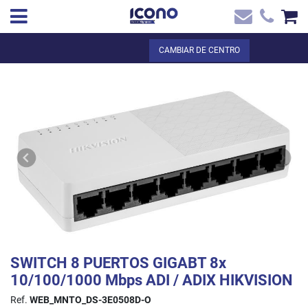
✖
ES
Total:
0,00 €
CAMBIAR DE CENTRO
Inicio
VER LA CESTA
Inicio
>
Tienda online
> SWITCH 8 PUERTOS GIGABT 8x 10/100/1000
Contacto
Mbps ADI / ADIX HIKVISION
SWITCH 8 PUERTOS GIGABT 8x
10/100/1000 Mbps ADI / ADIX HIKVISION
Ref.
WEB_MNTO_DS-3E0508D-O