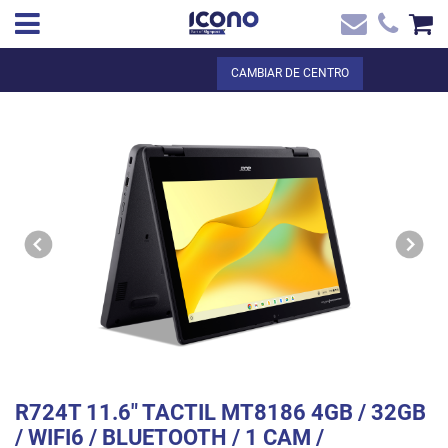
✖
ES
Total:
0,00 €
CAMBIAR DE CENTRO
Inicio
VER LA CESTA
Inicio
>
Tienda online
> R724T 11.6` TACTIL MT8186 4GB / 32GB / WIFI6
Contacto
/ BLUETOOTH / 1 CAM / CHROMEOS NX.J1ZEB.002
R724T 11.6" TACTIL MT8186 4GB / 32GB
/ WIFI6 / BLUETOOTH / 1 CAM /