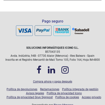
Las intervenciones debidas a daños accidentales (rotura de
pantalla...) que queden cubiertas durante el tiempo que dure
el plan, no tendrán coste, con la limitación de una reparación
por año.
Pago seguro
SOLUCIONS INFORMÀTIQUES ICONO S.L.
B57043135
Avda. Indústria, 94B - 07730 Alaior (Menorca) - Illes Balears - Spain
Inscrita en el Registro Mercantil de Maó Tomo 105, Folio 164, Hoja IM-4800
Compra ahora y paga después
Política de devoluciones
Reclamaciones
Política integrada de gestión
Avisos legales
Política de privacidad Icono
Política de privacidad Grup Signpost
Política de cookies
Acceso privado