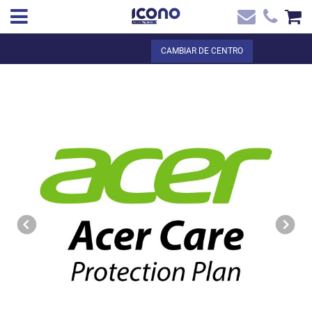
✖
ES
Total:
0,00 €
CAMBIAR DE CENTRO
Inicio
VER LA CESTA
Inicio
>
Tienda online
> Plan de servicios Priority - 5 años - Extensión de
Contacto
garantía acer - ilimitada