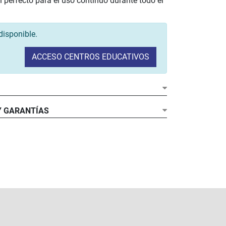
 perfecto para el uso continuo durante todo el
disponible.
ACCESO CENTROS EDUCATIVOS
or:
Y GARANTÍAS
:
amiento:
Operativo:
es inalámbricas:
 pack?