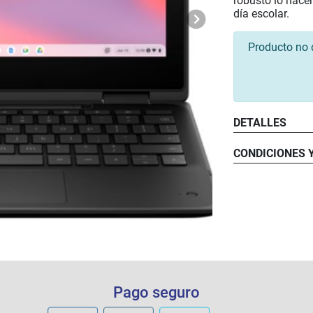
robusto lo hacen
día escolar.
Producto no 
DETALLES
Pantalla:
Procesad
CONDICIONES 
Memoria
Almacen
Sistema 
Puertos:
Conexion
Batería:
Cámara:
Pago seguro
¿Qué incluye el