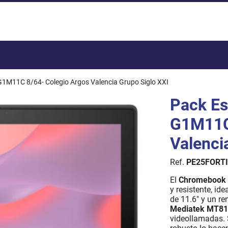
Total:
G1M11C 8/64- Colegio Argos Valencia Grupo Siglo XXI
Pack Es
G1M11C 
Valenci
Ref.
PE25FORT
​​​​​El
Chromebook 
y resistente, id
de 11.6" y un re
Mediatek MT8
videollamadas. 