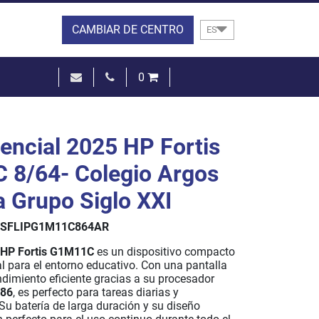
CAMBIAR DE CENTRO
ES
0
0,00 €
VER LA CESTA
encial 2025 HP Fortis
8/64- Colegio Argos
a Grupo Siglo XXI
ISFLIPG1M11C864AR
HP Fortis G1M11C
es un dispositivo compacto
eal para el entorno educativo. Con una pantalla
ndimiento eficiente gracias a su procesador
186
, es perfecto para tareas diarias y
Su batería de larga duración y su diseño