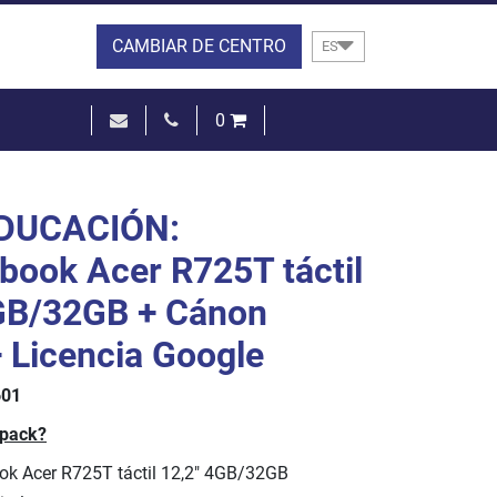
CAMBIAR DE CENTRO
ES
0
0,00 €
VER LA CESTA
DUCACIÓN:
ook Acer R725T táctil
GB/32GB + Cánon
+ Licencia Google
601
 pack?
k Acer R725T táctil 12,2" 4GB/32GB