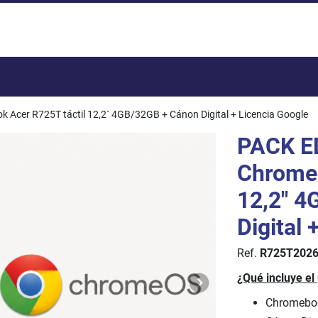
Total:
cer R725T táctil 12,2` 4GB/32GB + Cánon Digital + Licencia Google
PACK E
Chromeb
12,2" 4
Digital 
Ref.
R725T202
¿Qué incluye el
Chromeboo