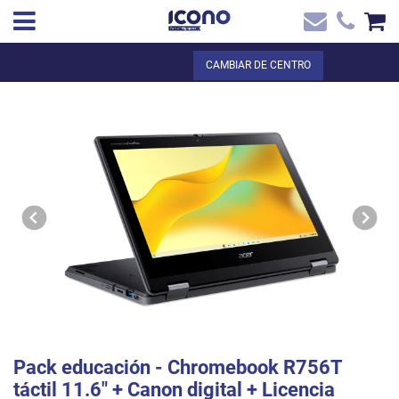
✖
ES
Total:
0,00 €
CAMBIAR DE CENTRO
Inicio
VER LA CESTA
Inicio
>
Tienda online
> Pack educación - Chromebook R756T táctil 11.6` +
Contacto
Canon digital + Licencia Google Educación + Funda Acer 11.6`
Pack educación - Chromebook R756T
táctil 11.6" + Canon digital + Licencia