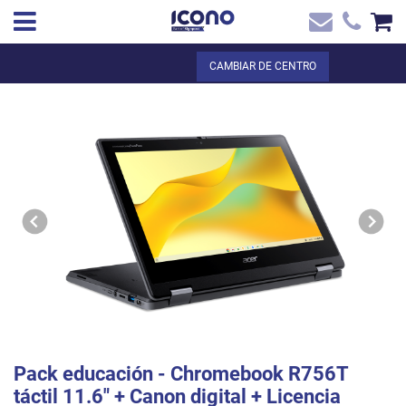
✖
ES
Total:
0,00 €
CAMBIAR DE CENTRO
Inicio
VER LA CESTA
Inicio
>
Tienda online
> Pack educación - Chromebook R756T táctil 11.6` +
Contacto
Canon digital + Licencia Google Educación + Servicios de Chromebook
Pack educación - Chromebook R756T
táctil 11.6" + Canon digital + Licencia