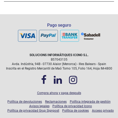
Las intervenciones debidas a daños accidentales (rotura de
Pago seguro
pantalla,...) que queden cubiertas durante el tiempo que dure
el plan, tendrán un coste fijo de 30 euros.
SOLUCIONS INFORMÀTIQUES ICONO S.L.
B57043135
Avda. Indústria, 94B - 07730 Alaior (Menorca) - Illes Balears - Spain
Inscrita en el Registro Mercantil de Maó Tomo 105, Folio 164, Hoja IM-4800
Compra ahora y paga después
Política de devoluciones
Reclamaciones
Política integrada de gestión
Avisos legales
Política de privacidad Icono
Política de privacidad Grup Signpost
Política de cookies
Acceso privado