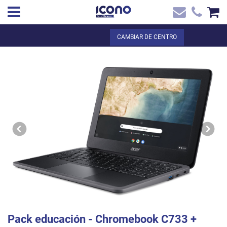
✖
ES
Total:
0,00 €
CAMBIAR DE CENTRO
Inicio
VER LA CESTA
Inicio
>
Tienda online
> Pack educación - Chromebook C733 + Canon
Contacto
digital + Licencia Google Educación
Pack educación - Chromebook C733 +