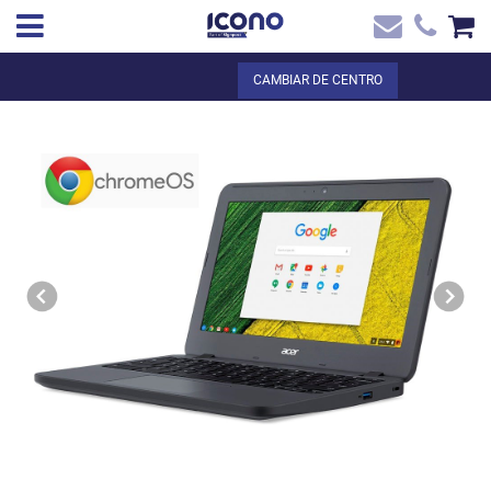
✖
ES
Total:
0,00 €
CAMBIAR DE CENTRO
Inicio
VER LA CESTA
Inicio
>
Tienda online
> Pack educación - Chromebook C732 + Canon
Contacto
digital + Licencia google educación