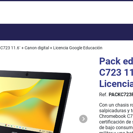
Total:
723 11.6` + Canon digital + Licencia Google Educación
Pack e
C723 11
Licenci
Ref.
PACKC723
Con un chasis ro
salpicaduras y t
Chromebook C723
certificación d
de bajo consumo