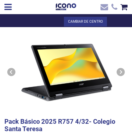
✖
ES
Total:
0,00 €
CAMBIAR DE CENTRO
Inicio
VER LA CESTA
Inicio
>
Tienda online
> Pack Básico 2025 R757 4/32- Colegio Santa
Contacto
Teresa
Pack Básico 2025 R757 4/32- Colegio
Santa Teresa