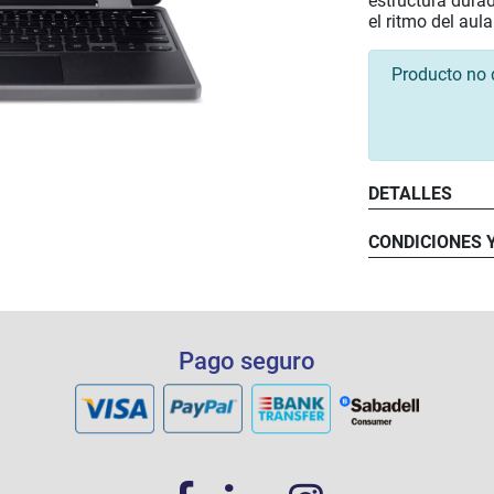
estructura durad
el ritmo del aula
Producto no 
DETALLES
Procesad
Sistema 
CONDICIONES 
Memoria
Almacen
Pantalla:
Vidrio:
Gráficos:
Conectiv
Pago seguro
Las inte
Cámara:
de pantal
Puertos:
dure el p
Teclado:
reparaci
Touchpa
Segurida
Batería:
Peso: