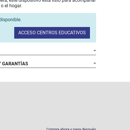
era, este dispositivo está listo para acompañar
 o el hogar.
disponible.
ACCESO CENTROS EDUCATIVOS
or:
operativo:
Y GARANTÍAS
 RAM:
amiento:
idad:
rvenciones debidas a daños accidentales (rotura
la...) que queden cubiertas durante el tiempo que
lan, no tendrán coste, con la limitación de una
ón por año.
d:
d:
Compra ahora y paga después