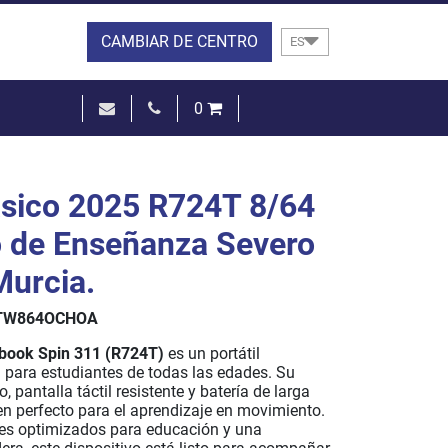
CAMBIAR DE CENTRO
ES
0
0,00 €
VER LA CESTA
sico 2025 R724T 8/64
o de Enseñanza Severo
urcia.
TW864OCHOA
book Spin 311 (R724T)
es un portátil
l para estudiantes de todas las edades. Su
 pantalla táctil resistente y batería de larga
en perfecto para el aprendizaje en movimiento.
s optimizados para educación y una