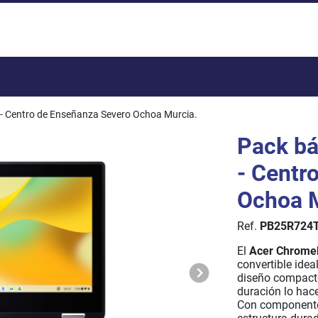
Total:
- Centro de Enseñanza Severo Ochoa Murcia.
Pack bá
- Centr
Ochoa M
Ref.
PB25R724
El
Acer Chrome
convertible idea
diseño compacto,
duración lo hac
Con componente