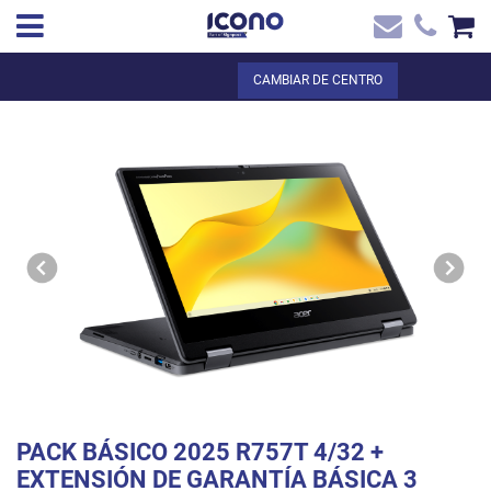
✖
ES
Total:
0,00 €
CAMBIAR DE CENTRO
Inicio
VER LA CESTA
Inicio
>
Tienda online
> PACK BÁSICO 2025 R757T 4/32 + EXTENSIÓN DE
Contacto
GARANTÍA BÁSICA 3 AÑOS -CEIP S'ALGAR
PACK BÁSICO 2025 R757T 4/32 +
EXTENSIÓN DE GARANTÍA BÁSICA 3