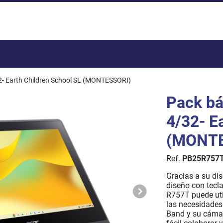
Total:
2- Earth Children School SL (MONTESSORI)
Pack bá
4/32- E
(MONTE
Ref.
PB25R757
Gracias a su dis
diseño con tecl
R757T puede uti
las necesidades
Band y su cáma