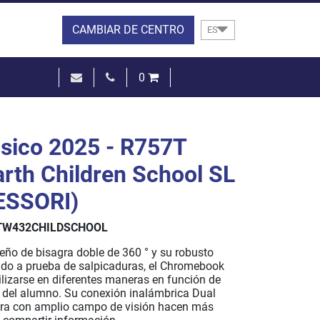
CAMBIAR DE CENTRO
ES
0
0,00 €
VER LA CESTA
sico 2025 - R757T
arth Children School SL
SSORI)
TW432CHILDSCHOOL
eño de bisagra doble de 360 ° y su robusto
ado a prueba de salpicaduras, el Chromebook
lizarse en diferentes maneras en función de
 del alumno. Su conexión inalámbrica Dual
ra con amplio campo de visión hacen más