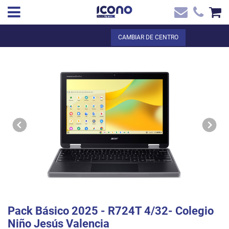
✖
ES
Total:
0,00 €
CAMBIAR DE CENTRO
Inicio
VER LA CESTA
Inicio
>
Tienda online
> Pack Básico 2025 - R724T 4/32- Colegio Niño
Contacto
Jesús Valencia
Pack Básico 2025 - R724T 4/32- Colegio
Niño Jesús Valencia