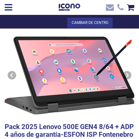
✖
ES
Total:
0,00 €
CAMBIAR DE CENTRO
Inicio
VER LA CESTA
Inicio
>
Tienda online
> Pack 2025 Lenovo 500E GEN4 8/64 + ADP 4 años
Contacto
de garantía-ESFON ISP Fontenebro International School
Pack 2025 Lenovo 500E GEN4 8/64 + ADP
4 años de garantía-ESFON ISP Fontenebro