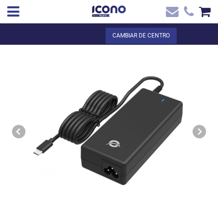
✖
ES
Total:
0,00 €
CAMBIAR DE CENTRO
Inicio
VER LA CESTA
Inicio
>
Tienda online
> OZUL03BE Cargador USB PD GaN de 100 W con
Contacto
cable USB-C integrado, PPS, PD 3.0