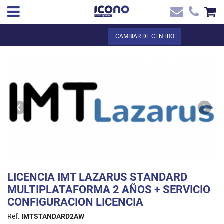
✖
ES
Total:
0,00 €
CAMBIAR DE CENTRO
Inicio
VER LA CESTA
Inicio
>
Tienda online
> LICENCIA IMT LAZARUS STANDARD
Contacto
MULTIPLATAFORMA 2 AÑOS + SERVICIO CONFIGURACION LICENCIA
LICENCIA IMT LAZARUS STANDARD
MULTIPLATAFORMA 2 AÑOS + SERVICIO
CONFIGURACION LICENCIA
Ref.
IMTSTANDARD2AW