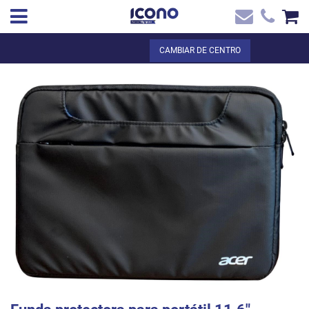
✖
ES
Total:
0,00 €
CAMBIAR DE CENTRO
Inicio
VER LA CESTA
Inicio
>
Tienda online
> Funda protectora para portátil 11.6`
Contacto