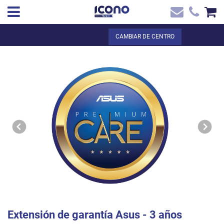
✖
ES
Total:
0,00 €
CAMBIAR DE CENTRO
Inicio
VER LA CESTA
Inicio
>
Tienda online
> Extensión de garantía Asus - 3 años
Contacto
Extensión de garantía Asus - 3 años