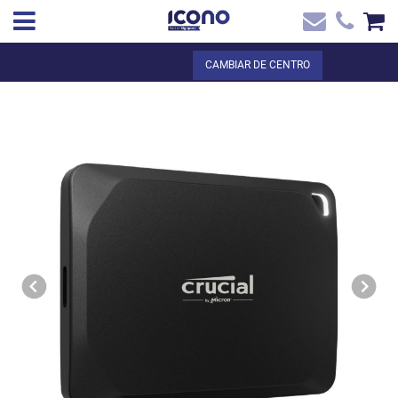
✖
ES
Total:
0,00 €
CAMBIAR DE CENTRO
Inicio
VER LA CESTA
Inicio
>
Tienda online
> CRUCIAL 4TB, USB 3.2 Gen-2 2x2, 20Gb/s, USB-C
Contacto