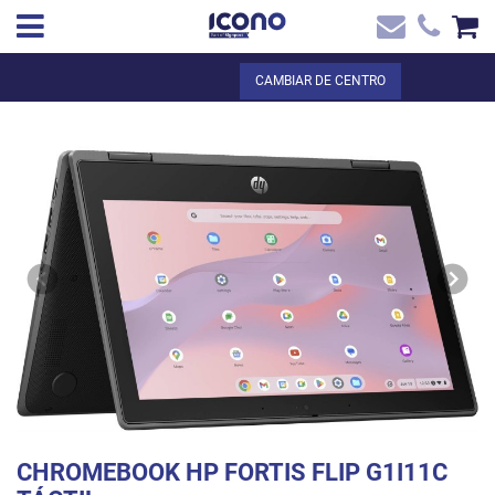
✖
ES
Total:
0,00 €
CAMBIAR DE CENTRO
Inicio
VER LA CESTA
Inicio
>
Tienda online
> CHROMEBOOK HP FORTIS FLIP G1I11C TÁCTIL
Contacto
CHROMEBOOK HP FORTIS FLIP G1I11C