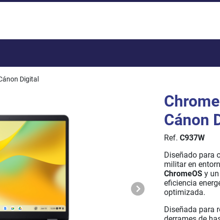
Total:
ánon Digital
Chromeb
Cánon D
Ref.
C937W
Diseñado para of
militar en ento
ChromeOS
y un 
eficiencia energ
optimizada.
Diseñada para re
derrames de has