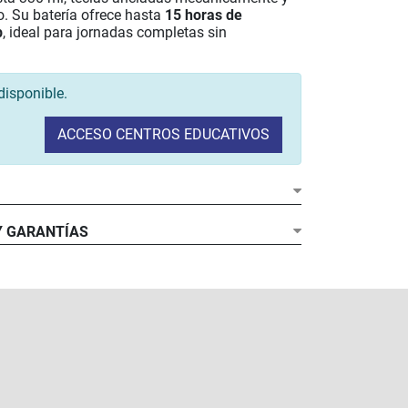
o. Su batería ofrece hasta
15 horas de
b
, ideal para jornadas completas sin
disponible.
ACCESO CENTROS EDUCATIVOS
or:
Y GARANTÍAS
:
amiento:
64GB SSD
 de batería:
idad:
cia:
ilidad: