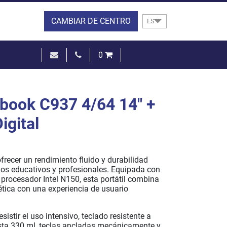
CAMBIAR DE CENTRO
ES
0
0,00 €
VER LA CESTA
ook C937 4/64 14" +
igital
recer un rendimiento fluido y durabilidad
rnos educativos y profesionales. Equipada con
procesador Intel N150, esta portátil combina
ética con una experiencia de usuario
sistir el uso intensivo, teclado resistente a
ta 330 ml, teclas ancladas mecánicamente y