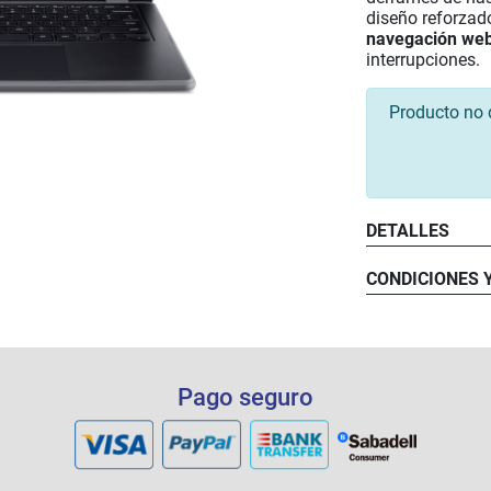
diseño reforzad
navegación we
interrupciones.
Producto no 
DETALLES
Pantalla:
Procesad
CONDICIONES 
Memoria
Almacen
Peso:
Duración
Conectiv
Resisten
Pago seguro
Sostenib