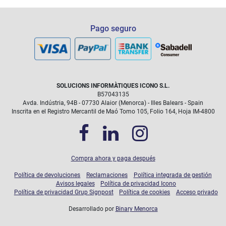
Pago seguro
SOLUCIONS INFORMÀTIQUES ICONO S.L.
B57043135
Las intervenciones debidas a daños accidentales (rotura de
Avda. Indústria, 94B - 07730 Alaior (Menorca) - Illes Balears - Spain
pantalla...) que queden cubiertas durante el tiempo que dure
el plan, sin ningún coste extra
Inscrita en el Registro Mercantil de Maó Tomo 105, Folio 164, Hoja IM-4800
Compra ahora y paga después
Política de devoluciones
Reclamaciones
Política integrada de gestión
Avisos legales
Política de privacidad Icono
Política de privacidad Grup Signpost
Política de cookies
Acceso privado
Desarrollado por
Binary Menorca