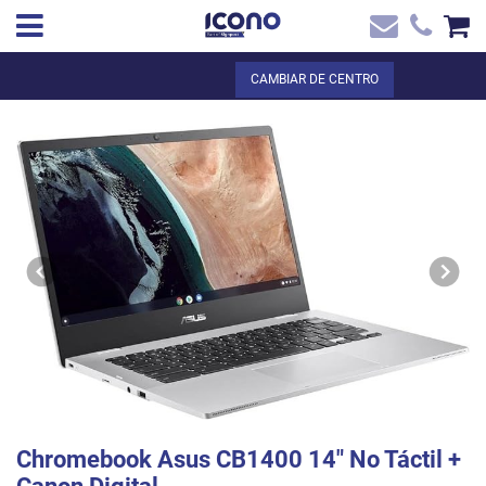
✖
ES
Total:
0,00 €
CAMBIAR DE CENTRO
Inicio
VER LA CESTA
Inicio
>
Tienda online
> Chromebook Asus CB1400 14` No Táctil + Canon
Contacto
Digital
Chromebook Asus CB1400 14" No Táctil +