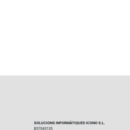
SOLUCIONS INFORMÀTIQUES ICONO S.L.
B57043135