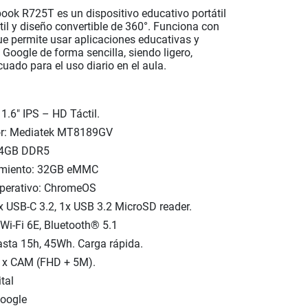
ook R725T es un dispositivo educativo portátil
til y diseño convertible de 360°. Funciona con
e permite usar aplicaciones educativas y
Google de forma sencilla, siendo ligero,
cuado para el uso diario en el aula.
1.6" IPS – HD Táctil. ​
r: Mediatek MT8189GV​
4GB DDR5 ​
miento: 32GB eMMC​
perativo: ChromeOS​
x USB-C 3.2, 1x USB 3.2 MicroSD reader. ​
Wi-Fi 6E, Bluetooth® 5.1​
asta 15h, 45Wh. Carga rápida.​
 x CAM (FHD + 5M).​
tal
Google