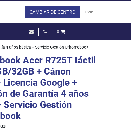
CAMBIAR DE CENTRO
ES
0
0,00 €
tía 4 años básica + Servicio Gestión Crhomebook
VER LA CESTA
ook Acer R725T táctil
GB/32GB + Cánon
+ Licencia Google +
ón de Garantía 4 años
+ Servicio Gestión
book
603