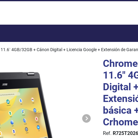
Total:
11.6` 4GB/32GB + Cánon Digital + Licencia Google + Extensión de Garan
Chromeb
11.6" 4
Digital 
Extensi
básica 
Crhome
Ref.
R725T202