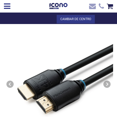
✖
ES
Total:
0,00 €
CAMBIAR DE CENTRO
Inicio
VER LA CESTA
Inicio
>
Tienda online
> CABLE HDMI 4K, 5M
Contacto