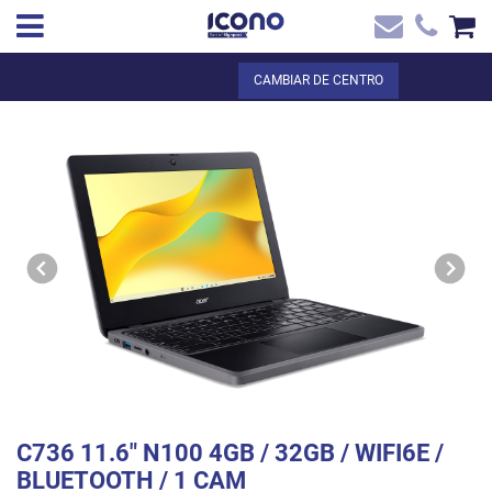
✖
ES
Total:
0,00 €
CAMBIAR DE CENTRO
Inicio
VER LA CESTA
Inicio
>
Tienda online
> C736 11.6` N100 4GB / 32GB / WIFI6E /
Contacto
BLUETOOTH / 1 CAM
C736 11.6" N100 4GB / 32GB / WIFI6E /
BLUETOOTH / 1 CAM