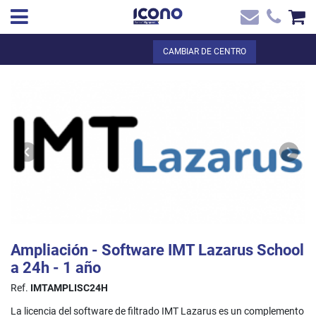
✖
ES
Total:
0,00 €
CAMBIAR DE CENTRO
Inicio
VER LA CESTA
Inicio
>
Tienda online
> Ampliación - Software IMT Lazarus School a 24h -
Contacto
1 año
Ampliación - Software IMT Lazarus School
a 24h - 1 año
Ref.
IMTAMPLISC24H
La licencia del software de filtrado IMT Lazarus es un complemento