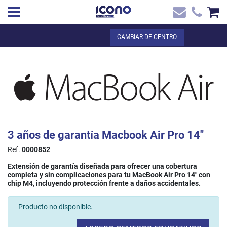
✖
ES
Total:
0,00 €
CAMBIAR DE CENTRO
Inicio
VER LA CESTA
Inicio
>
Tienda online
> 3 años de garantía Macbook Air Pro 14`
Contacto
3 años de garantía Macbook Air Pro 14"
Ref.
0000852
Extensión de garantía diseñada para ofrecer una cobertura
completa y sin complicaciones para tu MacBook Air Pro 14" con
chip M4, incluyendo protección frente a daños accidentales.
Producto no disponible.