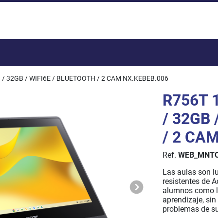
Total:
B / 32GB / WIFI6E / BLUETOOTH / 2 CAM NX.KEBEB.006
R756T 
/ 32GB 
/ 2 CA
Ref.
WEB_MNTO
Las aulas son lu
resistentes de A
alumnos como lo
aprendizaje, sin
problemas de su