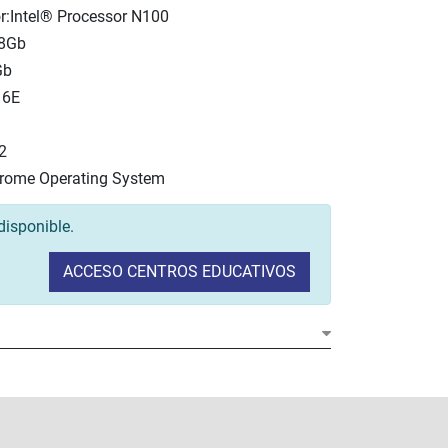
r:Intel® Processor N100
 8Gb
Gb
 6E
2
rome Operating System
disponible.
ACCESO CENTROS EDUCATIVOS