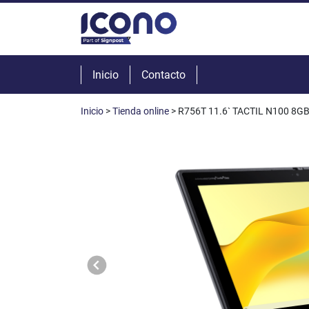
Inicio
Contacto
Inicio
>
Tienda online
> R756T 11.6` TACTIL N100 8G