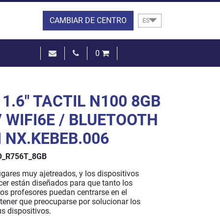
CAMBIAR DE CENTRO
ES
0
0,00 €
VER LA CESTA
11.6" TACTIL N100 8GB
/ WIFI6E / BLUETOOTH
M NX.KEBEB.006
_R756T_8GB
gares muy ajetreados, y los dispositivos
cer están diseñados para que tanto los
s profesores puedan centrarse en el
 tener que preocuparse por solucionar los
s dispositivos.