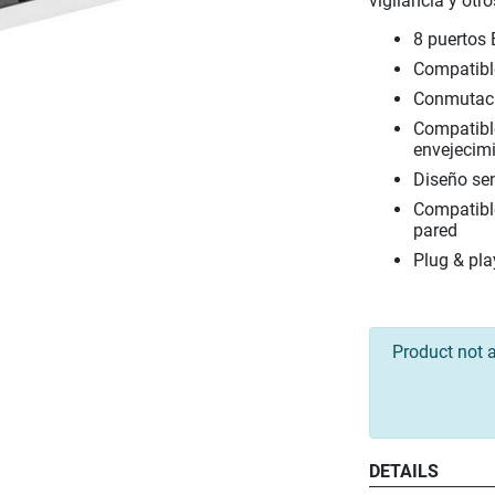
vigilancia y otr
8 puertos
Compatib
Conmutaci
Compatible
envejecim
Diseño se
Compatible
pared
Plug & play
Product not a
DETAILS