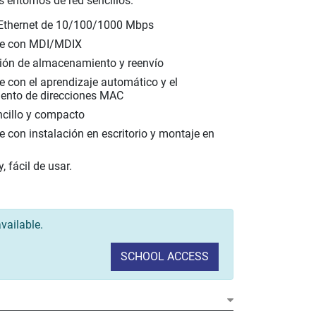
os entornos de red sencillos.
 Ethernet de 10/100/1000 Mbps
le con MDI/MDIX
ón de almacenamiento y reenvío
 con el aprendizaje automático y el
iento de direcciones MAC
ncillo y compacto
 con instalación en escritorio y montaje en
, fácil de usar.
vailable.
SCHOOL ACCESS