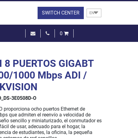
SWITCH CENTER
EN
0
€0.00
SEE THE BASKET
 8 PUERTOS GIGABT
00/1000 Mbps ADI /
IKVISION
_DS-3E0508D-O
 proporciona ocho puertos Ethernet de
s que admiten el reenvío a velocidad de
seño sencillo y miniaturizado, el conmutador es
fácil de usar, adecuado para el hogar, la
dencia de estudiantes, la oficina, la pequeña