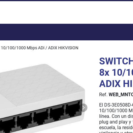
Total:
10/100/1000 Mbps ADI / ADIX HIKVISION
SWITCH
8x 10/1
ADIX H
Ref.
WEB_MNTO
El DS-3E0508D-O
10/100/1000 Mbp
línea. Con un di
plug and play y 
escuela, la resi