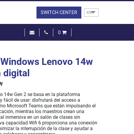
SWITCH CENTER
EN
0
€0.00
SEE THE BASKET
l Windows Lenovo 14w
digital
W
ovo 14w Gen 2 se basa en la plataforma
fácil de usar: disfrutará del acceso a
omo Microsoft Teams que están impulsando el
ucación, mientras los maestros crean una
tal inmersiva en un salón de clases sin
va capacidad Wifi 6 proporciona una conexión
imizar la interrupción de la clase y ayudar a