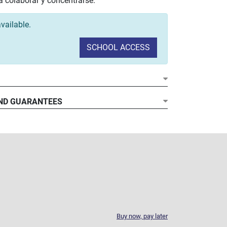
a colaborar y concentrarse.
vailable.
SCHOOL ACCESS
ND GUARANTEES
Buy now, pay later