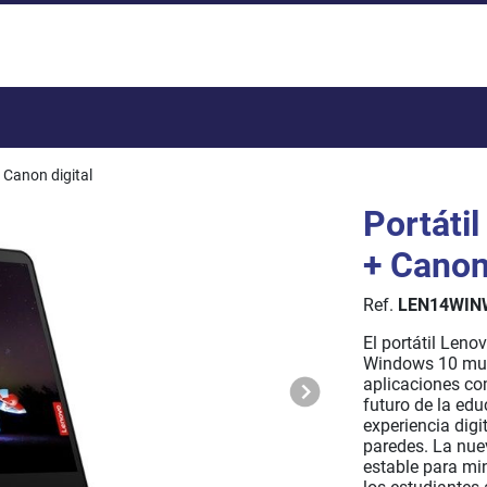
Total:
 Canon digital
Portáti
+ Canon 
Ref.
LEN14WIN
El portátil Len
Windows 10 muy 
aplicaciones c
futuro de la ed
experiencia digi
paredes. La nue
estable para min