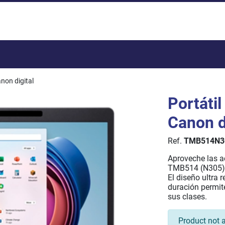
Total:
non digital
Portáti
Canon d
Ref.
TMB514N
Aproveche las a
TMB514 (N305)
El diseño ultra 
duración permit
sus clases.
Product not a