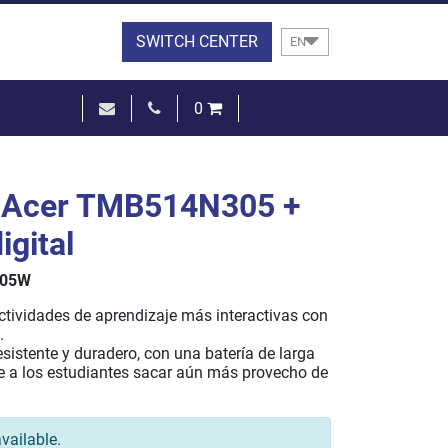
SWITCH CENTER
EN
0
€0.00
SEE THE BASKET
l Acer TMB514N305 +
igital
305W
ctividades de aprendizaje más interactivas con
.
resistente y duradero, con una batería de larga
e a los estudiantes sacar aún más provecho de
vailable.