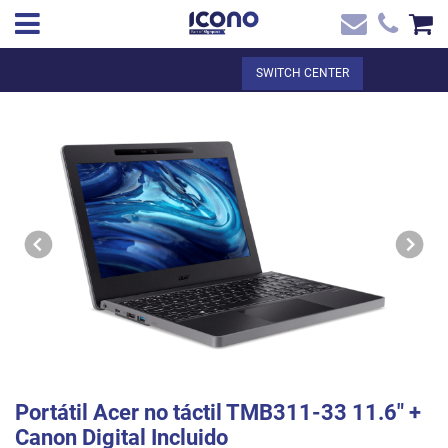
✖
EN
Total:
€0.00
SWITCH CENTER
Home
SEE THE BASKET
Home
>
Shop online
> Portátil Acer no táctil TMB311-33 11.6` + Canon
Contact
Digital Incluido
Portátil Acer no táctil TMB311-33 11.6" +
Canon Digital Incluido