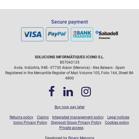
Las intervenciones debidas a daños accidentales (rotura de
pantalla...) que queden cubiertas durante el tiempo que dure
el plan, no tendrán coste
Secure payment
SOLUCIONS INFORMÀTIQUES ICONO S.L.
B57043135
Avda. Indústria, 94B - 07730 Alaior (Menorca) - Illes Balears - Spain
Registered in the Mercantile Register of Maó Volume 105, Folio 164, Sheet IM-
4800
Buy now, pay later
Returns policy
Claims
Integrated management policy
Legal notices
Icono Privacy Policy
Signpost Group Privacy Policy
Cookies policy
Private access
Developed by
Binary Menorca