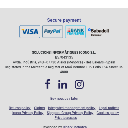
Las intervenciones debidas a daños accidentales (rotura de
pantalla...) que queden cubiertas durante el tiempo que dure
el plan, no tendrán coste, con la limitación de una reparación
Secure payment
por año.
SOLUCIONS INFORMÀTIQUES ICONO S.L.
B57043135
Avda. Indústria, 94B - 07730 Alaior (Menorca) - Illes Balears - Spain
Registered in the Mercantile Register of Maó Volume 105, Folio 164, Sheet IM-
4800
Buy now, pay later
Returns policy
Claims
Integrated management policy
Legal notices
Icono Privacy Policy
Signpost Group Privacy Policy
Cookies policy
Private access
Developed by
Binary Menorca