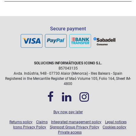
Las intervenciones debidas a daños accidentales (rotura de
Secure payment
pantalla...) que queden cubiertas durante el tiempo que dure
el plan, no tendrán coste, con la limitación de una reparación
por año.
SOLUCIONS INFORMÀTIQUES ICONO S.L.
B57043135
Avda. Indústria, 94B - 07730 Alaior (Menorca) - Illes Balears - Spain
Registered in the Mercantile Register of Maó Volume 105, Folio 164, Sheet IM-
4800
Buy now, pay later
Returns policy
Claims
Integrated management policy
Legal notices
Icono Privacy Policy
Signpost Group Privacy Policy
Cookies policy
Private access