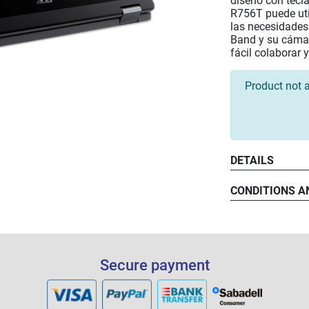
diseño con tecl
R756T puede uti
las necesidades
Band y su cáma
fácil colaborar 
Product not a
DETAILS
CONDITIONS A
Secure payment