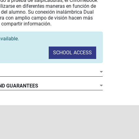
ado a prueba de salpicaduras, el Chromebook
lizarse en diferentes maneras en función de
 del alumno. Su conexión inalámbrica Dual
ra con amplio campo de visión hacen más
y compartir información.​
vailable.
SCHOOL ACCESS
ND GUARANTEES