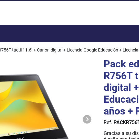
Total:
56T táctil 11.6` + Canon digital + Licencia Google Educación + Licencia
Pack e
R756T t
digital 
Educaci
años + 
Ref.
PACKR756
Gracias a su dis