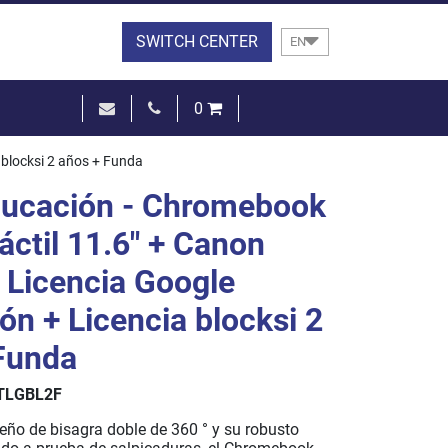
SWITCH CENTER
EN
0
€0.00
 blocksi 2 años + Funda
SEE THE BASKET
ducación - Chromebook
áctil 11.6" + Canon
+ Licencia Google
ón + Licencia blocksi 2
Funda
TLGBL2F
eño de bisagra doble de 360 ° y su robusto