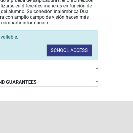
ado a prueba de salpicaduras, el Chromebook
lizarse en diferentes maneras en función de
 del alumno. Su conexión inalámbrica Dual
ra con amplio campo de visión hacen más
y compartir información.​
vailable.
SCHOOL ACCESS
ND GUARANTEES