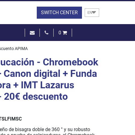
SWITCH CENTER
EN
0
€0.00
escuento APIMA
SEE THE BASKET
ducación - Chromebook
 Canon digital + Funda
ora + IMT Lazarus
- 20€ descuento
TSLFIMSC
eño de bisagra doble de 360 ° y su robusto