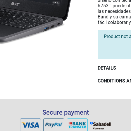
diseño con tecl
R753T puede uti
las necesidades
Band y su cáma
fácil colaborar 
Product not a
DETAILS
CONDITIONS A
Secure payment