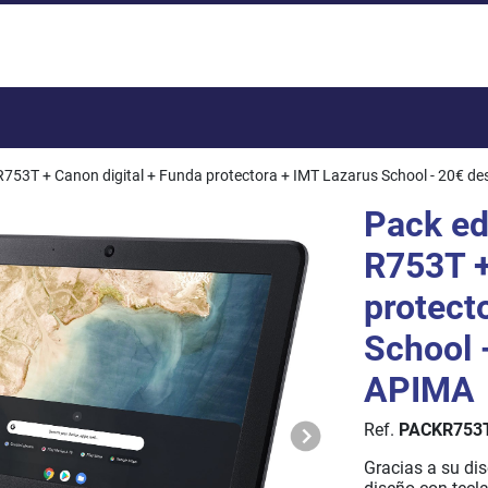
Total:
753T + Canon digital + Funda protectora + IMT Lazarus School - 20€ d
Pack e
R753T +
protect
School 
APIMA
Ref.
PACKR753
Gracias a su dis