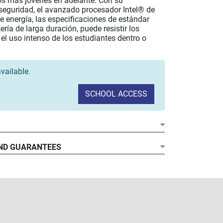
os más jóvenes en adelante. Con su
 seguridad, el avanzado procesador Intel® de
 energía, las especificaciones de estándar
ería de larga duración, puede resistir los
y el uso intenso de los estudiantes dentro o
vailable.
SCHOOL ACCESS
ND GUARANTEES
rvenciones debidas a daños accidentales (rotura
la...) que queden cubiertas durante el tiempo que
lan, tendrán un coste fijo de 30 euros.