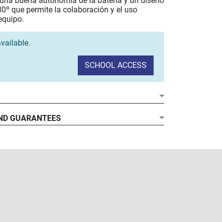
una buena autonomía de la batería y un diseño
0º que permite la colaboración y el uso
equipo.
vailable.
SCHOOL ACCESS
ND GUARANTEES