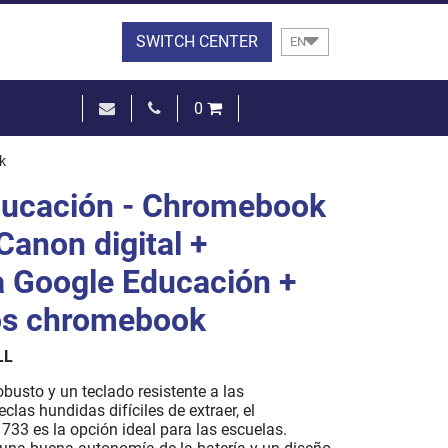
SWITCH CENTER
EN
0
€0.00
k
SEE THE BASKET
ducación - Chromebook
Canon digital +
a Google Educación +
os chromebook
LL
busto y un teclado resistente a las
eclas hundidas difíciles de extraer, el
33 es la opción ideal para las escuelas.