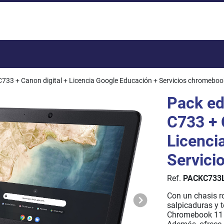
Total:
733 + Canon digital + Licencia Google Educación + Servicios chromeboo
Pack e
C733 + 
Licenci
Servici
Ref.
PACKC733
Con un chasis ro
salpicaduras y t
Chromebook 11 7